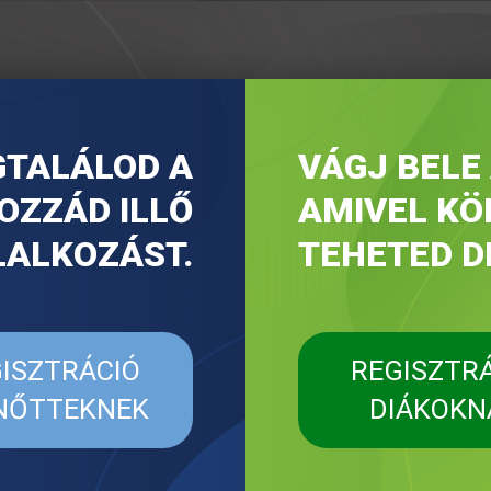
TALÁLOD A
VÁGJ BELE
OZZÁD ILLŐ
AMIVEL K
LALKOZÁST.
TEHETED DI
ISZTRÁCIÓ
REGISZTR
NŐTTEKNEK
DIÁKOKN