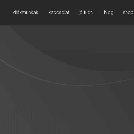
diákmunkák
kapcsolat
jó tudni
blog
shop