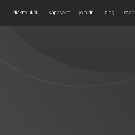
diákmunkák
kapcsolat
jó tudni
blog
shop