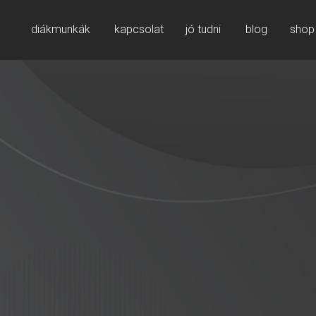
diákmunkák
kapcsolat
jó tudni
blog
shop