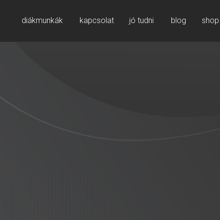
diákmunkák
kapcsolat
jó tudni
blog
shop