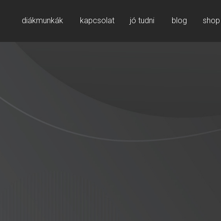
diákmunkák
kapcsolat
jó tudni
blog
shop