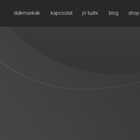
diákmunkák
kapcsolat
jó tudni
blog
shop