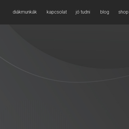
diákmunkák
kapcsolat
jó tudni
blog
shop