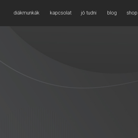
diákmunkák
kapcsolat
jó tudni
blog
shop