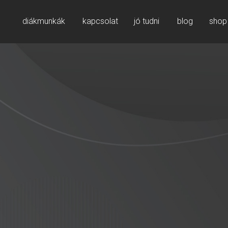
diákmunkák
kapcsolat
jó tudni
blog
shop