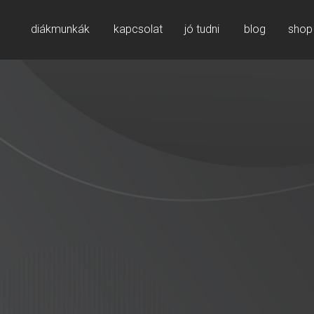
diákmunkák
kapcsolat
jó tudni
blog
shop