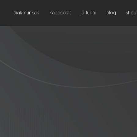
diákmunkák
kapcsolat
jó tudni
blog
shop