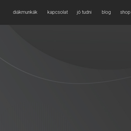
diákmunkák
kapcsolat
jó tudni
blog
shop