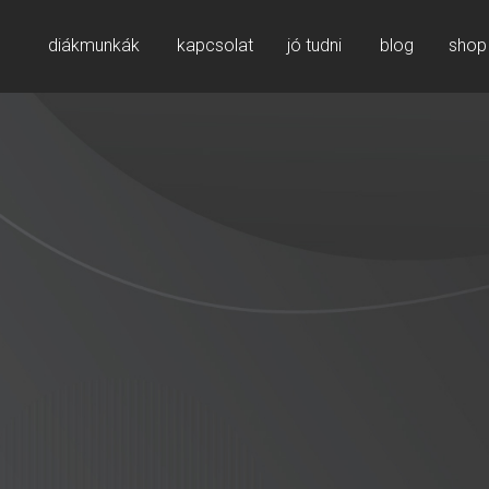
diákmunkák
kapcsolat
jó tudni
blog
shop