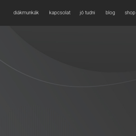
diákmunkák
kapcsolat
jó tudni
blog
shop