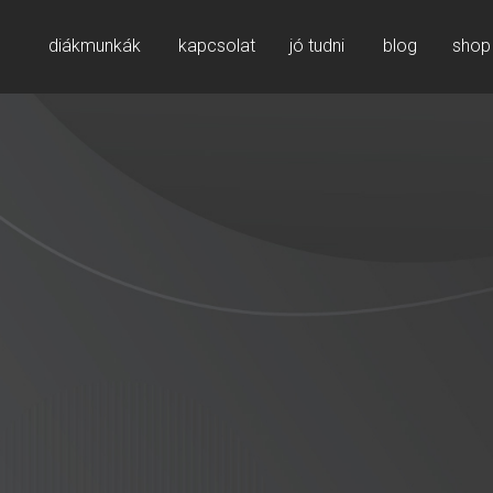
diákmunkák
kapcsolat
jó tudni
blog
shop