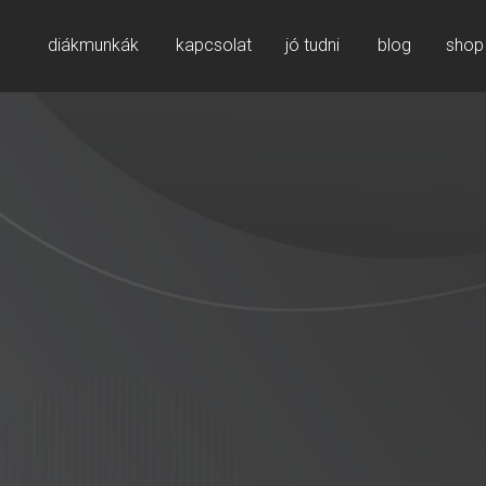
diákmunkák
kapcsolat
jó tudni
blog
shop