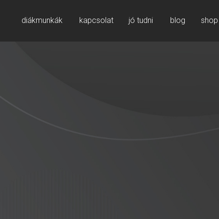
diákmunkák
kapcsolat
jó tudni
blog
shop