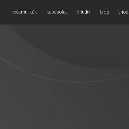
diákmunkák
kapcsolat
jó tudni
blog
shop